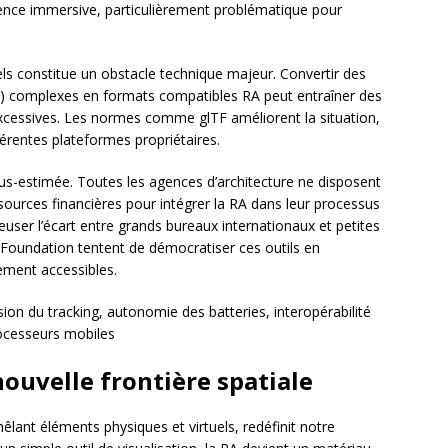
rience immersive, particulièrement problématique pour
iels constitue un obstacle technique majeur. Convertir des
) complexes en formats compatibles RA peut entraîner des
excessives. Les normes comme glTF améliorent la situation,
érentes plateformes propriétaires.
us-estimée. Toutes les agences d’architecture ne disposent
urces financières pour intégrer la RA dans leur processus
creuser l’écart entre grands bureaux internationaux et petites
 Foundation tentent de démocratiser ces outils en
ment accessibles.
sion du tracking, autonomie des batteries, interopérabilité
ocesseurs mobiles
nouvelle frontière spatiale
mêlant éléments physiques et virtuels, redéfinit notre