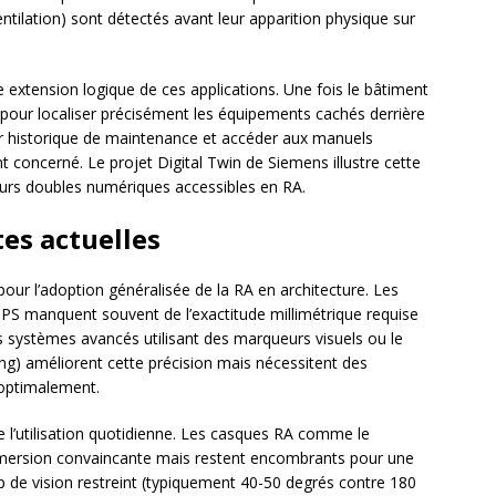
entilation) sont détectés avant leur apparition physique sur
 extension logique de ces applications. Une fois le bâtiment
A pour localiser précisément les équipements cachés derrière
eur historique de maintenance et accéder aux manuels
 concerné. Le projet Digital Twin de Siemens illustre cette
urs doubles numériques accessibles en RA.
tes actuelles
our l’adoption généralisée de la RA en architecture. Les
S manquent souvent de l’exactitude millimétrique requise
es systèmes avancés utilisant des marqueurs visuels ou le
g) améliorent cette précision mais nécessitent des
optimalement.
e l’utilisation quotidienne. Les casques RA comme le
mersion convaincante mais restent encombrants pour une
mp de vision restreint (typiquement 40-50 degrés contre 180