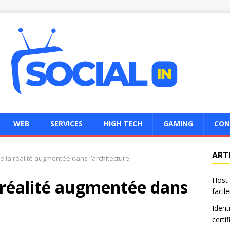
WEB
SERVICES
HIGH TECH
GAMING
CON
ART
de la réalité augmentée dans l’architecture
Host 
a réalité augmentée dans
facil
Ident
certi