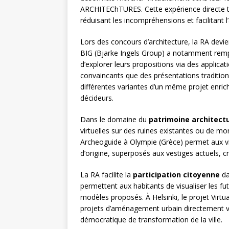
ARCHITEChTURES. Cette expérience directe 
réduisant les incompréhensions et facilitant l
Lors des concours d’architecture, la RA devi
BIG (Bjarke Ingels Group) a notamment remp
d’explorer leurs propositions via des applica
convaincants que des présentations traditionn
différentes variantes d’un même projet enric
décideurs.
Dans le domaine du
patrimoine architectu
virtuelles sur des ruines existantes ou de mon
Archeoguide à Olympie (Grèce) permet aux vis
d’origine, superposés aux vestiges actuels, 
La RA facilite la
participation citoyenne
da
permettent aux habitants de visualiser les fu
modèles proposés. À Helsinki, le projet Virt
projets d’aménagement urbain directement vi
démocratique de transformation de la ville.