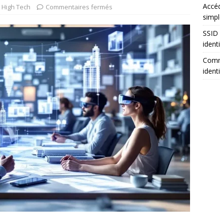
Accéd
High Tech
Commentaires fermés
simpl
SSID 
ident
Comm
ident