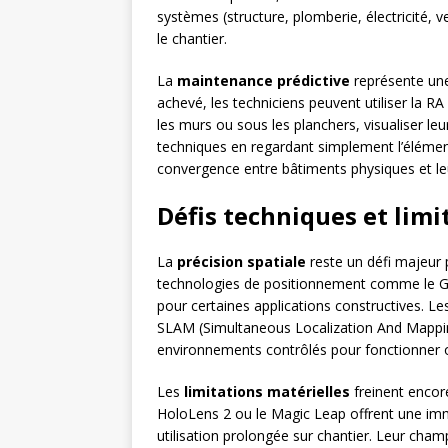
systèmes (structure, plomberie, électricité, v
le chantier.
La
maintenance prédictive
représente une
achevé, les techniciens peuvent utiliser la R
les murs ou sous les planchers, visualiser l
techniques en regardant simplement l’élément
convergence entre bâtiments physiques et le
Défis techniques et limi
La
précision spatiale
reste un défi majeur p
technologies de positionnement comme le GP
pour certaines applications constructives. L
SLAM (Simultaneous Localization And Mappin
environnements contrôlés pour fonctionner 
Les
limitations matérielles
freinent encor
HoloLens 2 ou le Magic Leap offrent une im
utilisation prolongée sur chantier. Leur cha