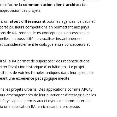
transforme la
communication client-architecte
,
’approbation des projets.
ent un
atout différenciant
pour les agences. Le cabinet
orté plusieurs compétitions en permettant aux jurys
tions de RA, rendant leurs concepts plus accessibles et
elles. La possibilité de visualiser instantanément
hit considérablement le dialogue entre concepteurs et
ral
, la RA permet de superposer des reconstructions
trer l’évolution historique d’un bâtiment. Le projet
iteurs de voir les temples antiques dans leur splendeur
créant une expérience pédagogique inédite.
ns les projets urbains. Des applications comme ARCity
turs aménagements de leur quartier et d’interagir avec les
ual Cityscapes a permis aux citoyens de commenter des
a une application RA, enrichissant le processus