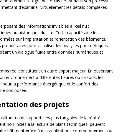
rs a notamment intégré des outils de RA dans son processus
rmettant d’examiner virtuellement les détails complexes
rposant des informations invisibles à l’œil nu :
iques ou historiques du site. Cette capacité aide les
ormées sur l’implantation et l’orientation des bâtiments.
 propriétaires pour visualiser les analyses paramétriques
créant un dialogue fluide entre données numériques et
mps réel constituent un autre apport majeur. En observant
son environnement à différentes heures ou saisons, les
n pour la performance énergétique et le confort des
 ne soit posée.
ntation des projets
stitue l’un des apports les plus tangibles de la réalité
nt non-initiés à la lecture de plans techniques, peuvent
futur bâtiment grâce à des applications comme Augment ou