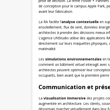
prise de décision. La firme Foster + Partne
de conception pour le campus Apple Park, pe
avant leur fabrication.
La RA facilite l’
analyse contextuelle
en supe
ensoleillement, flux de vent, données énergét
architectes à prendre des décisions mieux inf
L’agence UNStudio utilise des applications RA
directement sur leurs maquettes physiques, 
matérialité.
Les
simulations environnementales
en te
comment un bâtiment virtuel interagit avec 
architectes peuvent optimiser leur conceptio
occupants, bien avant que la première pierre
Communication et prése
La
visualisation immersive
des projets con
augmentée en architecture. Les clients, souve
désormais marcher virtuellement dans leur 